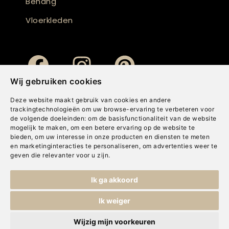
Behang
Vloerkleden
Wij gebruiken cookies
Deze website maakt gebruik van cookies en andere
trackingtechnologieën om uw browse-ervaring te verbeteren voor
de volgende doeleinden:
om de basisfunctionaliteit van de website
mogelijk te maken
,
om een betere ervaring op de website te
bieden
,
om uw interesse in onze producten en diensten te meten
en marketinginteracties te personaliseren
,
om advertenties weer te
geven die relevanter voor u zijn
.
Copyright © Concepts & Companies BV. Alle rechten voorbehouden.
Ik ga akkoord
Privacybeleid
|
Disclaimer
|
Cookies
Ik weiger
Wijzig mijn voorkeuren