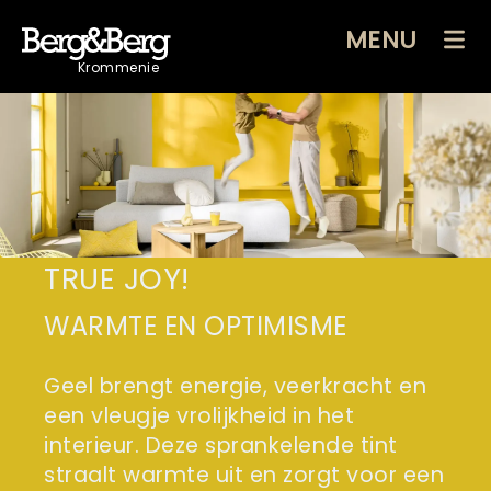
MENU
Krommenie
TRUE JOY!
WARMTE EN OPTIMISME
Geel brengt energie, veerkracht en
een vleugje vrolijkheid in het
interieur. Deze sprankelende tint
straalt warmte uit en zorgt voor een