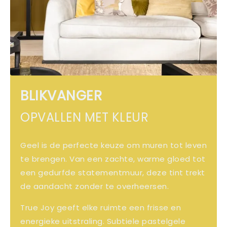
BLIKVANGER
OPVALLEN MET KLEUR
Geel is de perfecte keuze om muren tot leven
te brengen. Van een zachte, warme gloed tot
een gedurfde statementmuur, deze tint trekt
de aandacht zonder te overheersen.
True Joy geeft elke ruimte een frisse en
energieke uitstraling. Subtiele pastelgele