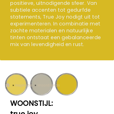
positieve, uitnodigende sfeer. Van
subtiele accenten tot gedurfde
statements, True Joy nodigt uit tot
experimenteren. In combinatie met
zachte materialen en natuurlijke
tinten ontstaat een gebalanceerde
mix van levendigheid en rust.
»
Inspiratie
»
Woontrends
WOONSTIJL: