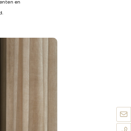
menten en
d.