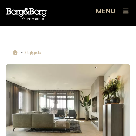
MENU
Krommenie
»
Stijlgids