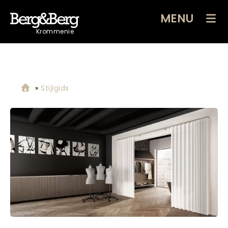
MENU
Krommenie
»
Stijlgids