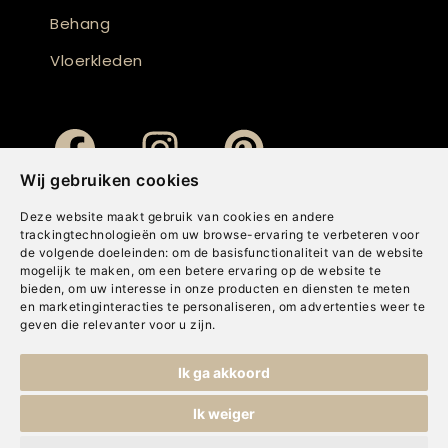
Behang
Vloerkleden
Wij gebruiken cookies
Deze website maakt gebruik van cookies en andere
trackingtechnologieën om uw browse-ervaring te verbeteren voor
de volgende doeleinden:
om de basisfunctionaliteit van de website
mogelijk te maken
,
om een betere ervaring op de website te
bieden
,
om uw interesse in onze producten en diensten te meten
en marketinginteracties te personaliseren
,
om advertenties weer te
geven die relevanter voor u zijn
.
Copyright © Concepts & Companies BV. Alle rechten voorbehouden.
Ik ga akkoord
Privacybeleid
|
Disclaimer
|
Cookies
Ik weiger