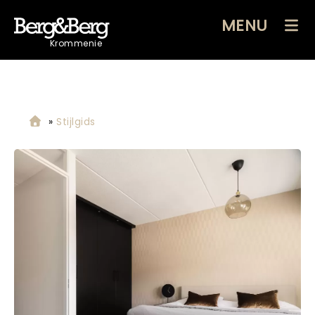
MENU
Krommenie
»
Stijlgids