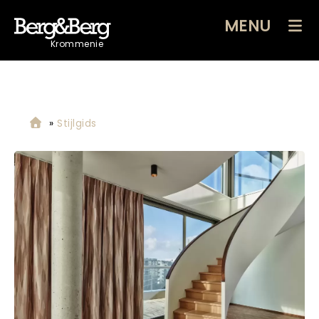
MENU
Krommenie
»
Stijlgids