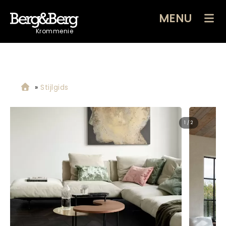
MENU
Krommenie
»
Stijlgids
2 / 2