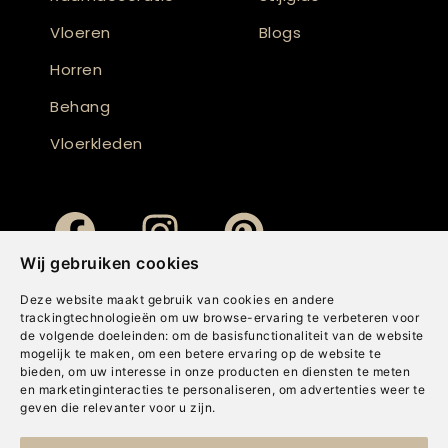
Vloeren
Blogs
Horren
Behang
Vloerkleden
Wij gebruiken cookies
Deze website maakt gebruik van cookies en andere
trackingtechnologieën om uw browse-ervaring te verbeteren voor
de volgende doeleinden:
om de basisfunctionaliteit van de website
mogelijk te maken
,
om een betere ervaring op de website te
bieden
,
om uw interesse in onze producten en diensten te meten
en marketinginteracties te personaliseren
,
om advertenties weer te
geven die relevanter voor u zijn
.
Copyright © Concepts & Companies BV. Alle rechten voorbehouden.