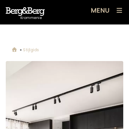
MENU
Krommenie
»
Stijlgids