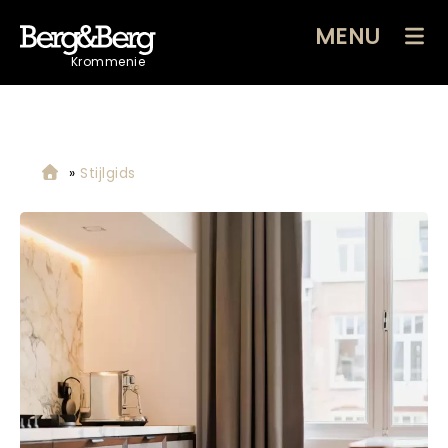
MENU
Krommenie
»
Stijlgids